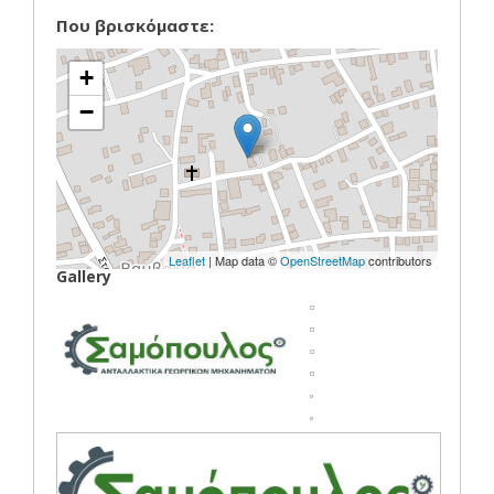
Που βρισκόμαστε:
+
−
Leaflet
| Map data ©
OpenStreetMap
contributors
Gallery