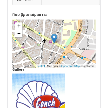
Που βρισκόμαστε:
+
−
Leaflet
| Map data ©
OpenStreetMap
contributors
Gallery