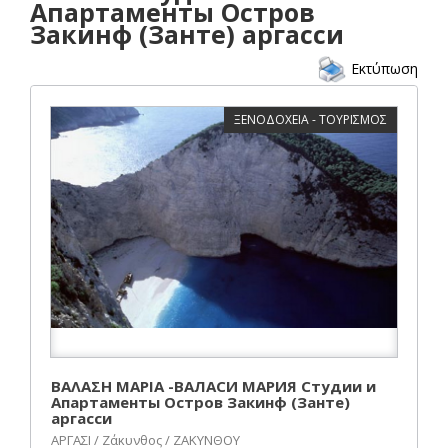
Апартаменты Остров
Закинф (Занте) аргасси
Εκτύπωση
ΞΕΝΟΔΟΧΕΙΑ - ΤΟΥΡΙΣΜΟΣ
ΒΑΛΑΣΗ ΜΑΡΙΑ -ВАЛАСИ МАРИЯ Студии и
Апартаменты Остров Закинф (Занте)
аргасси
ΑΡΓΑΣΙ / Ζάκυνθος / ΖΑΚΥΝΘΟΥ