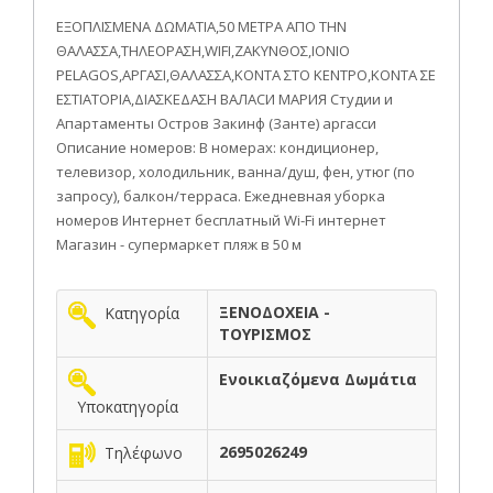
ΕΞΟΠΛΙΣΜΕΝΑ ΔΩΜΑΤΙΑ,50 ΜΕΤΡΑ ΑΠΟ ΤΗΝ
ΘΑΛΑΣΣΑ,ΤΗΛΕΟΡΑΣΗ,WIFI,ZAKYNΘΟΣ,IONIO
PELAGOS,ΑΡΓΑΣΙ,ΘΑΛΑΣΣΑ,ΚΟΝΤΑ ΣΤΟ ΚΕΝΤΡΟ,ΚΟΝΤΑ ΣΕ
ΕΣΤΙΑΤΟΡΙΑ,ΔΙΑΣΚΕΔΑΣΗ ВАЛАСИ МАРИЯ Студии и
Апартаменты Остров Закинф (Занте) аргасси
Описание номеров: В номерах: кондиционер,
телевизор, холодильник, ванна/душ, фен, утюг (по
запросу), балкон/терраса. Ежедневная уборка
номеров Интернет бесплатный Wi-Fi интернет
Магазин - супермаркет пляж в 50 м
ΞΕΝΟΔΟΧΕΙΑ -
Κατηγορία
ΤΟΥΡΙΣΜΟΣ
Ενοικιαζόμενα Δωμάτια
Υποκατηγορία
2695026249
Τηλέφωνο